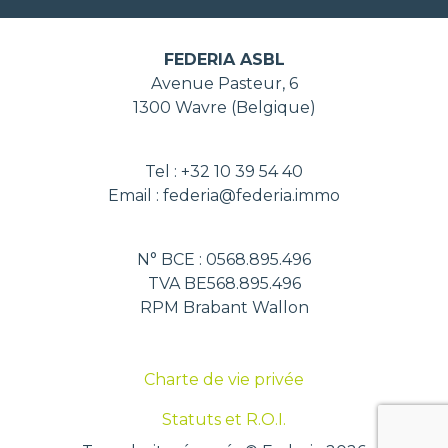
FEDERIA ASBL
Avenue Pasteur, 6
1300 Wavre (Belgique)
Tel : +32 10 39 54 40
Email : federia@federia.immo
N° BCE : 0568.895.496
TVA BE568.895.496
RPM Brabant Wallon
Charte de vie privée
Statuts et R.O.I.